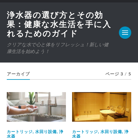
浄水器の選び方とその効
果：健康な水生活を手に入
れるためのガイド
クリアな水で心と体をリフレッシュ！新しい健
康生活を始めよう！
アーカイブ
ページ 3
/
5
カートリッジ
,
水回り設備
,
浄
カートリッジ
,
水回り設備
,
浄
水器
水器