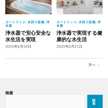
カートリッジ
,
水回り設備
,
浄
カートリッジ
,
水回り設備
,
浄
水器
水器
浄水器で安心安全な
浄水器で実現する健
水生活を実現
康的な水生活
2025年6月24日
2025年6月21日
次へ →
検索
検
索