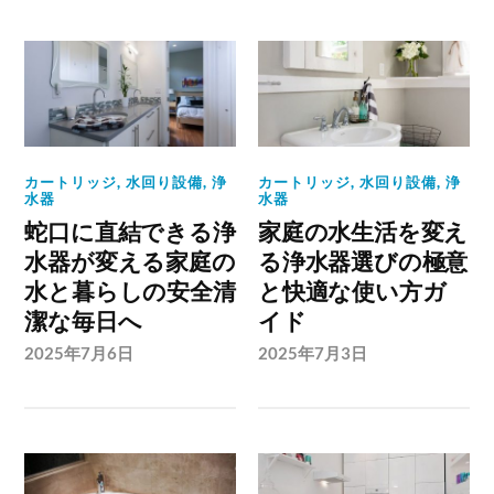
カートリッジ
,
水回り設備
,
浄
カートリッジ
,
水回り設備
,
浄
水器
水器
蛇口に直結できる浄
家庭の水生活を変え
水器が変える家庭の
る浄水器選びの極意
水と暮らしの安全清
と快適な使い方ガ
潔な毎日へ
イド
2025年7月6日
2025年7月3日