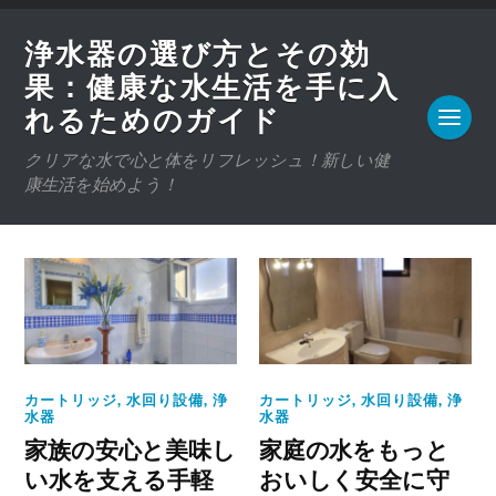
浄水器の選び方とその効
果：健康な水生活を手に入
れるためのガイド
クリアな水で心と体をリフレッシュ！新しい健
康生活を始めよう！
カートリッジ
,
水回り設備
,
浄
カートリッジ
,
水回り設備
,
浄
水器
水器
家族の安心と美味し
家庭の水をもっと
い水を支える手軽
おいしく安全に守