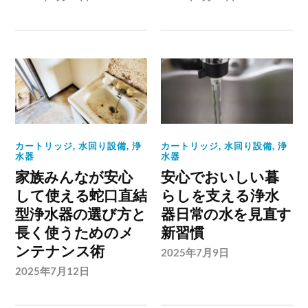
カートリッジ
,
水回り設備
,
浄
カートリッジ
,
水回り設備
,
浄
水器
水器
家族みんなが安心
安心でおいしい暮
して使える蛇口直結
らしを支える浄水
型浄水器の選び方と
器日常の水を見直す
長く使うためのメ
新習慣
ンテナンス術
2025年7月9日
2025年7月12日