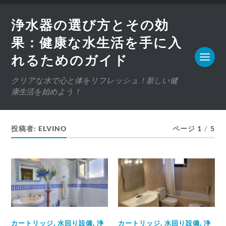
浄水器の選び方とその効
果：健康な水生活を手に入
れるためのガイド
クリアな水で心と体をリフレッシュ！新しい健
康生活を始めよう！
投稿者:
ELVINO
ページ 1
/
5
カートリッジ
,
水回り設備
,
浄
カートリッジ
,
水回り設備
,
浄