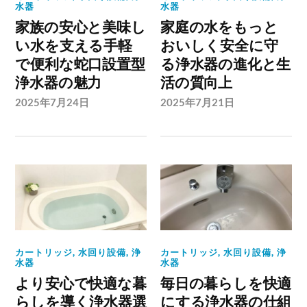
水器
水器
家族の安心と美味し
家庭の水をもっと
い水を支える手軽
おいしく安全に守
で便利な蛇口設置型
る浄水器の進化と生
浄水器の魅力
活の質向上
2025年7月24日
2025年7月21日
カートリッジ
,
水回り設備
,
浄
カートリッジ
,
水回り設備
,
浄
水器
水器
より安心で快適な暮
毎日の暮らしを快適
らしを導く浄水器選
にする浄水器の仕組