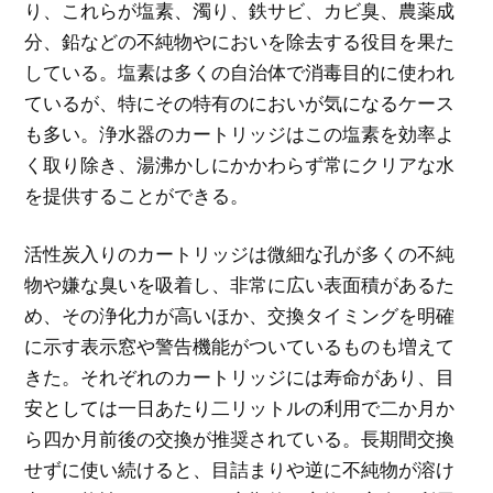
り、これらが塩素、濁り、鉄サビ、カビ臭、農薬成
分、鉛などの不純物やにおいを除去する役目を果た
している。塩素は多くの自治体で消毒目的に使われ
ているが、特にその特有のにおいが気になるケース
も多い。浄水器のカートリッジはこの塩素を効率よ
く取り除き、湯沸かしにかかわらず常にクリアな水
を提供することができる。
活性炭入りのカートリッジは微細な孔が多くの不純
物や嫌な臭いを吸着し、非常に広い表面積があるた
め、その浄化力が高いほか、交換タイミングを明確
に示す表示窓や警告機能がついているものも増えて
きた。それぞれのカートリッジには寿命があり、目
安としては一日あたり二リットルの利用で二か月か
ら四か月前後の交換が推奨されている。長期間交換
せずに使い続けると、目詰まりや逆に不純物が溶け