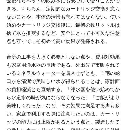
去後ならペットの飲み水にも安心して使うことがで
きる。もちろん、定期的なカートリッジ交換を怠ら
ないことや、本体の清掃も忘れてはならない。使い
始めやカートリッジ交換後に、最初の数リットルは
捨て水を推奨するなど、安全にとって不可欠な注意
点も守ってこそ初めて高い効果が発揮される。
台所の工事を大きく必要としない点や、費用対効果
も家庭用浄水器の長所である。外出先で市販されて
いるミネラルウォーターを購入せずとも、自宅の蛇
口から清潔で美味しい水が得られることは、家計面
の負担軽減とも直結する。「浄水器を使い始めてか
ら水道水の味が気にならなくなった」「ご飯がより
美味しくなった」など、その効果に満足する声も多
い。家庭で利用する際に注意したいのは、カートリ
ッジの能力には上限があるという点と、製造したて
の新しいカートリッジでも、密封パックから取り出