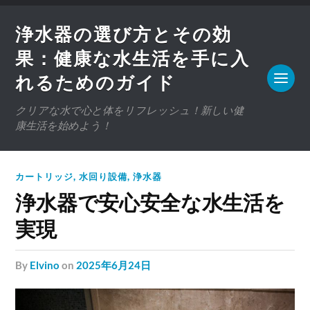
浄水器の選び方とその効
果：健康な水生活を手に入
れるためのガイド
クリアな水で心と体をリフレッシュ！新しい健
康生活を始めよう！
カートリッジ
,
水回り設備
,
浄水器
浄水器で安心安全な水生活を
実現
by
Elvino
on
2025年6月24日