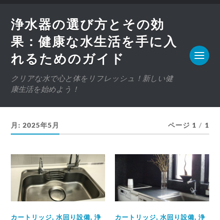
浄水器の選び方とその効
果：健康な水生活を手に入
れるためのガイド
クリアな水で心と体をリフレッシュ！新しい健
康生活を始めよう！
月:
2025年5月
ページ 1
/
1
カートリッジ
,
水回り設備
,
浄
カートリッジ
,
水回り設備
,
浄